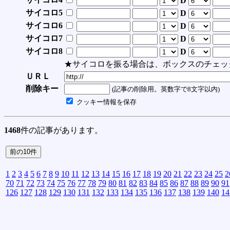
D
サイコロ5
D
サイコロ6
D
サイコロ7
D
サイコロ8
D
★サイコロを振る場合は、ボックスのチェッ
ＵＲＬ
削除キー
(記事の削除用。英数字で8文字以内)
クッキー情報を保存
1468
件の記事があります。
1
2
3
4
5
6
7
8
9
10
11
12
13
14
15
16
17
18
19
20
21
22
23
24
25
2
70
71
72
73
74
75
76
77
78
79
80
81
82
83
84
85
86
87
88
89
90
91
126
127
128
129
130
131
132
133
134
135
136
137
138
139
140
14