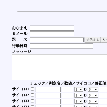
おなまえ
Ｅメール
題 名
行動日時
メッセージ
チェック／判定名／数値／サイコロ／修正値
サイコロ1
D
サイコロ2
D
サイコロ3
D
サイコロ4