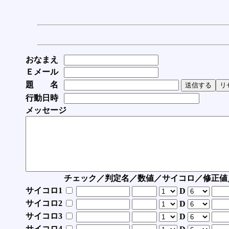
おなまえ
Ｅメール
題 名
行動日時
メッセージ
チェック／判定名／数値／サイコロ／修正値
サイコロ1
D
サイコロ2
D
サイコロ3
D
サイコロ4