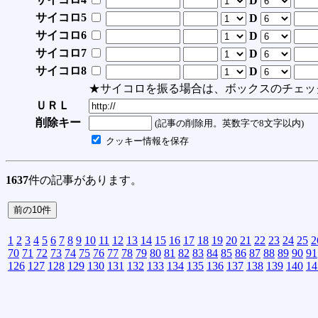
D
サイコロ5
D
サイコロ6
D
サイコロ7
D
サイコロ8
D
★サイコロを振る場合は、ボックスのチェッ
ＵＲＬ
削除キー
(記事の削除用。英数字で8文字以内)
クッキー情報を保存
1637
件の記事があります。
1
2
3
4
5
6
7
8
9
10
11
12
13
14
15
16
17
18
19
20
21
22
23
24
25
2
70
71
72
73
74
75
76
77
78
79
80
81
82
83
84
85
86
87
88
89
90
91
126
127
128
129
130
131
132
133
134
135
136
137
138
139
140
14