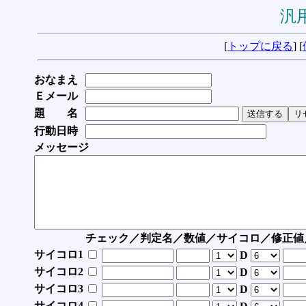
汎用
[
トップに戻る
] [
おなまえ
Ｅメール
題 名
行動日時
メッセージ
チェック／判定名／数値／サイコロ／修正値
サイコロ1
D
サイコロ2
D
サイコロ3
D
サイコロ4