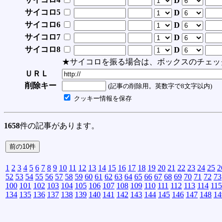
D
サイコロ5
D
サイコロ6
D
サイコロ7
D
サイコロ8
D
★サイコロを振る場合は、ボックスのチェッ
ＵＲＬ
削除キー
(記事の削除用。英数字で8文字以内)
クッキー情報を保存
1658
件の記事があります。
1
2
3
4
5
6
7
8
9
10
11
12
13
14
15
16
17
18
19
20
21
22
23
24
25
2
52
53
54
55
56
57
58
59
60
61
62
63
64
65
66
67
68
69
70
71
72
73
100
101
102
103
104
105
106
107
108
109
110
111
112
113
114
115
134
135
136
137
138
139
140
141
142
143
144
145
146
147
148
14