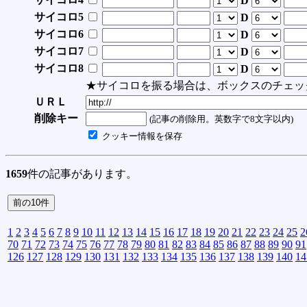
D
サイコロ5
D
サイコロ6
D
サイコロ7
D
サイコロ8
D
★サイコロを振る場合は、ボックスのチェッ
ＵＲＬ
削除キー
(記事の削除用。英数字で8文字以内)
クッキー情報を保存
1659
件の記事があります。
1
2
3
4
5
6
7
8
9
10
11
12
13
14
15
16
17
18
19
20
21
22
23
24
25
2
70
71
72
73
74
75
76
77
78
79
80
81
82
83
84
85
86
87
88
89
90
91
126
127
128
129
130
131
132
133
134
135
136
137
138
139
140
14