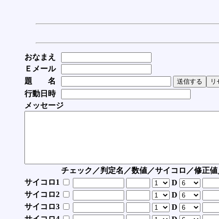
おなまえ
Ｅメール
題 名
行動日時
メッセージ
チェック／判定名／数値／サイコロ／修正値
サイコロ1
D
サイコロ2
D
サイコロ3
D
サイコロ4