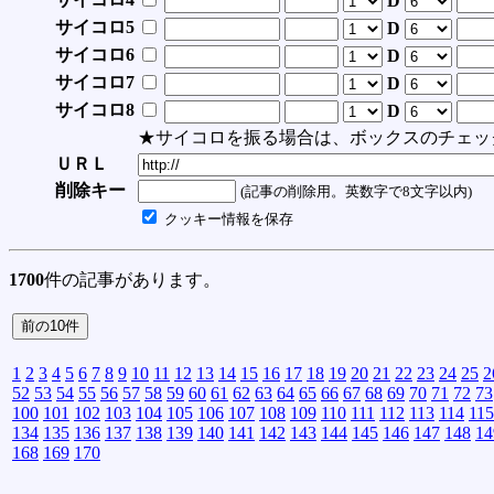
D
サイコロ5
D
サイコロ6
D
サイコロ7
D
サイコロ8
D
★サイコロを振る場合は、ボックスのチェッ
ＵＲＬ
削除キー
(記事の削除用。英数字で8文字以内)
クッキー情報を保存
1700
件の記事があります。
1
2
3
4
5
6
7
8
9
10
11
12
13
14
15
16
17
18
19
20
21
22
23
24
25
2
52
53
54
55
56
57
58
59
60
61
62
63
64
65
66
67
68
69
70
71
72
73
100
101
102
103
104
105
106
107
108
109
110
111
112
113
114
115
134
135
136
137
138
139
140
141
142
143
144
145
146
147
148
14
168
169
170