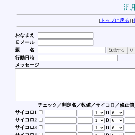
汎用
[
トップに戻る
] [
おなまえ
Ｅメール
題 名
行動日時
メッセージ
チェック／判定名／数値／サイコロ／修正値
サイコロ1
D
サイコロ2
D
サイコロ3
D
サイコロ4