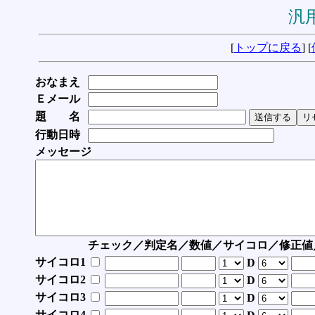
汎用
[
トップに戻る
] [
おなまえ
Ｅメール
題 名
行動日時
メッセージ
チェック／判定名／数値／サイコロ／修正値
サイコロ1
D
サイコロ2
D
サイコロ3
D
サイコロ4