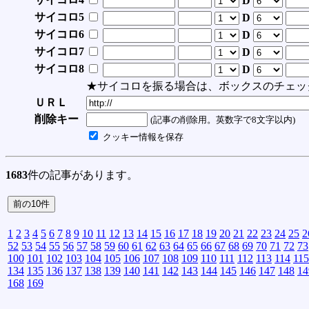
D
サイコロ5
D
サイコロ6
D
サイコロ7
D
サイコロ8
D
★サイコロを振る場合は、ボックスのチェッ
ＵＲＬ
削除キー
(記事の削除用。英数字で8文字以内)
クッキー情報を保存
1683
件の記事があります。
1
2
3
4
5
6
7
8
9
10
11
12
13
14
15
16
17
18
19
20
21
22
23
24
25
2
52
53
54
55
56
57
58
59
60
61
62
63
64
65
66
67
68
69
70
71
72
73
100
101
102
103
104
105
106
107
108
109
110
111
112
113
114
115
134
135
136
137
138
139
140
141
142
143
144
145
146
147
148
14
168
169