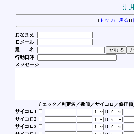
汎用
[
トップに戻る
] [
おなまえ
Ｅメール
題 名
行動日時
メッセージ
チェック／判定名／数値／サイコロ／修正値
サイコロ1
D
サイコロ2
D
サイコロ3
D
サイコロ4