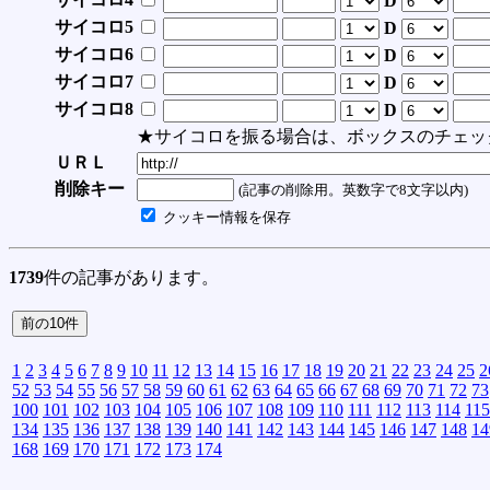
D
サイコロ5
D
サイコロ6
D
サイコロ7
D
サイコロ8
D
★サイコロを振る場合は、ボックスのチェッ
ＵＲＬ
削除キー
(記事の削除用。英数字で8文字以内)
クッキー情報を保存
1739
件の記事があります。
1
2
3
4
5
6
7
8
9
10
11
12
13
14
15
16
17
18
19
20
21
22
23
24
25
2
52
53
54
55
56
57
58
59
60
61
62
63
64
65
66
67
68
69
70
71
72
73
100
101
102
103
104
105
106
107
108
109
110
111
112
113
114
115
134
135
136
137
138
139
140
141
142
143
144
145
146
147
148
14
168
169
170
171
172
173
174