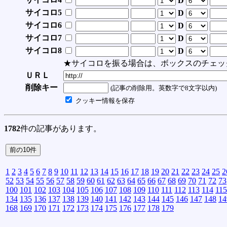
D
サイコロ5
D
サイコロ6
D
サイコロ7
D
サイコロ8
D
★サイコロを振る場合は、ボックスのチェッ
ＵＲＬ
削除キー
(記事の削除用。英数字で8文字以内)
クッキー情報を保存
1782
件の記事があります。
1
2
3
4
5
6
7
8
9
10
11
12
13
14
15
16
17
18
19
20
21
22
23
24
25
2
52
53
54
55
56
57
58
59
60
61
62
63
64
65
66
67
68
69
70
71
72
73
100
101
102
103
104
105
106
107
108
109
110
111
112
113
114
115
134
135
136
137
138
139
140
141
142
143
144
145
146
147
148
14
168
169
170
171
172
173
174
175
176
177
178
179