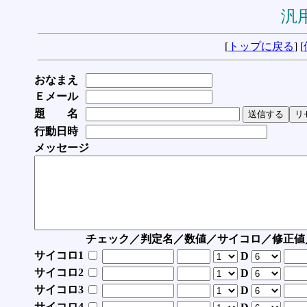
汎用
[
トップに戻る
] [
おなまえ
Ｅメール
題 名
行動日時
メッセージ
チェック／判定名／数値／サイコロ／修正値
サイコロ1
D
サイコロ2
D
サイコロ3
D
サイコロ4