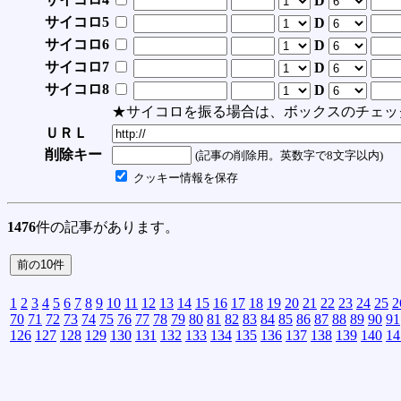
D
サイコロ5
D
サイコロ6
D
サイコロ7
D
サイコロ8
D
★サイコロを振る場合は、ボックスのチェッ
ＵＲＬ
削除キー
(記事の削除用。英数字で8文字以内)
クッキー情報を保存
1476
件の記事があります。
1
2
3
4
5
6
7
8
9
10
11
12
13
14
15
16
17
18
19
20
21
22
23
24
25
2
70
71
72
73
74
75
76
77
78
79
80
81
82
83
84
85
86
87
88
89
90
91
126
127
128
129
130
131
132
133
134
135
136
137
138
139
140
14