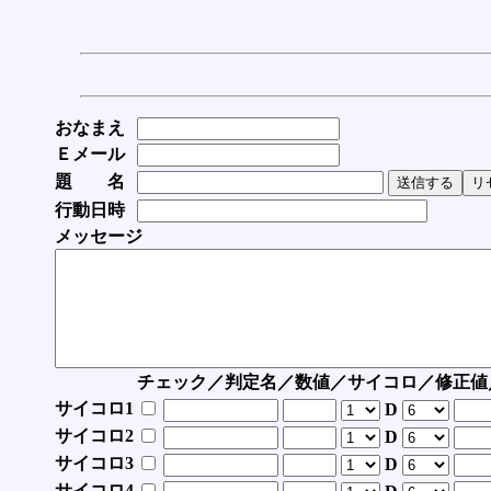
おなまえ
Ｅメール
題 名
行動日時
メッセージ
チェック／判定名／数値／サイコロ／修正値
サイコロ1
D
サイコロ2
D
サイコロ3
D
サイコロ4