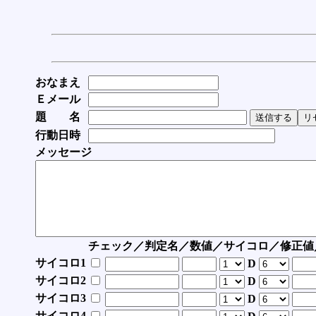
おなまえ
Ｅメール
題 名
行動日時
メッセージ
チェック／判定名／数値／サイコロ／修正値
サイコロ1
D
サイコロ2
D
サイコロ3
D
サイコロ4