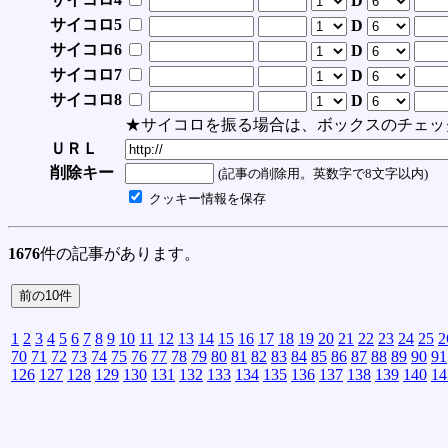
D
サイコロ5
D
サイコロ6
D
サイコロ7
D
サイコロ8
D
★サイコロを振る場合は、ボックスのチェッ
ＵＲＬ
削除キー
(記事の削除用。英数字で8文字以内)
クッキー情報を保存
1676
件の記事があります。
1
2
3
4
5
6
7
8
9
10
11
12
13
14
15
16
17
18
19
20
21
22
23
24
25
2
70
71
72
73
74
75
76
77
78
79
80
81
82
83
84
85
86
87
88
89
90
91
126
127
128
129
130
131
132
133
134
135
136
137
138
139
140
14