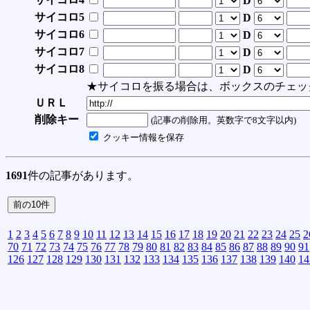
D
サイコロ5
D
サイコロ6
D
サイコロ7
D
サイコロ8
D
★サイコロを振る場合は、ボックスのチェッ
ＵＲＬ
削除キー
(記事の削除用。英数字で8文字以内)
クッキー情報を保存
1691
件の記事があります。
1
2
3
4
5
6
7
8
9
10
11
12
13
14
15
16
17
18
19
20
21
22
23
24
25
2
70
71
72
73
74
75
76
77
78
79
80
81
82
83
84
85
86
87
88
89
90
91
126
127
128
129
130
131
132
133
134
135
136
137
138
139
140
14