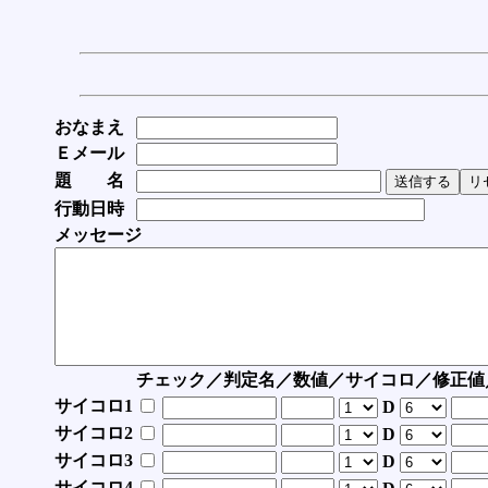
おなまえ
Ｅメール
題 名
行動日時
メッセージ
チェック／判定名／数値／サイコロ／修正値
サイコロ1
D
サイコロ2
D
サイコロ3
D
サイコロ4