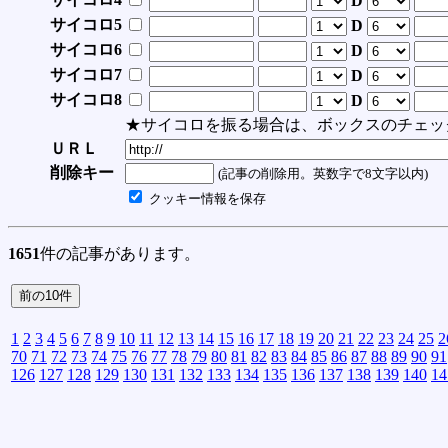
D
サイコロ5
D
サイコロ6
D
サイコロ7
D
サイコロ8
D
★サイコロを振る場合は、ボックスのチェッ
ＵＲＬ
削除キー
(記事の削除用。英数字で8文字以内)
クッキー情報を保存
1651
件の記事があります。
1
2
3
4
5
6
7
8
9
10
11
12
13
14
15
16
17
18
19
20
21
22
23
24
25
2
70
71
72
73
74
75
76
77
78
79
80
81
82
83
84
85
86
87
88
89
90
91
126
127
128
129
130
131
132
133
134
135
136
137
138
139
140
14