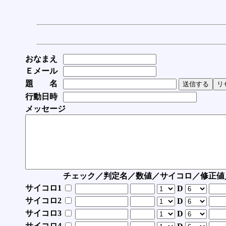
おなまえ
Ｅメール
題 名
行動日時
メッセージ
チェック／判定名／数値／サイコロ／修正値
サイコロ1
D
サイコロ2
D
サイコロ3
D
サイコロ4