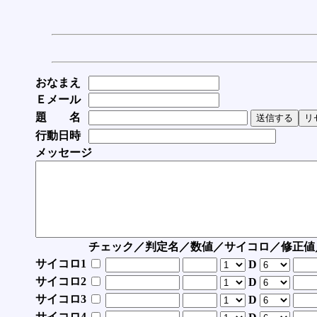
おなまえ
Ｅメール
題 名
行動日時
メッセージ
チェック／判定名／数値／サイコロ／修正値
サイコロ1
D
サイコロ2
D
サイコロ3
D
サイコロ4