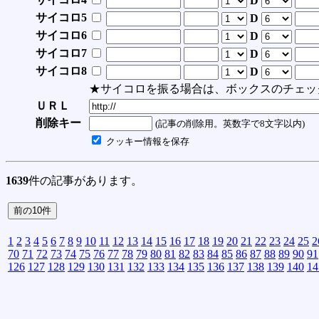
D
サイコロ5
D
サイコロ6
D
サイコロ7
D
サイコロ8
D
★サイコロを振る場合は、ボックスのチェッ
ＵＲＬ
削除キー
(記事の削除用。英数字で8文字以内)
クッキー情報を保存
1639
件の記事があります。
1
2
3
4
5
6
7
8
9
10
11
12
13
14
15
16
17
18
19
20
21
22
23
24
25
2
70
71
72
73
74
75
76
77
78
79
80
81
82
83
84
85
86
87
88
89
90
91
126
127
128
129
130
131
132
133
134
135
136
137
138
139
140
14