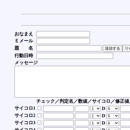
おなまえ
Ｅメール
題 名
行動日時
メッセージ
チェック／判定名／数値／サイコロ／修正値
サイコロ1
D
サイコロ2
D
サイコロ3
D
サイコロ4