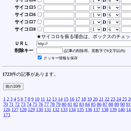
D
サイコロ5
D
サイコロ6
D
サイコロ7
D
サイコロ8
D
★サイコロを振る場合は、ボックスのチェッ
ＵＲＬ
削除キー
(記事の削除用。英数字で8文字以内)
クッキー情報を保存
1723
件の記事があります。
1
2
3
4
5
6
7
8
9
10
11
12
13
14
15
16
17
18
19
20
21
22
23
24
25
2
70
71
72
73
74
75
76
77
78
79
80
81
82
83
84
85
86
87
88
89
90
91
126
127
128
129
130
131
132
133
134
135
136
137
138
139
140
14
173