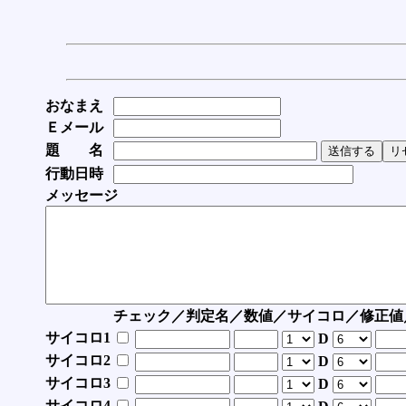
おなまえ
Ｅメール
題 名
行動日時
メッセージ
チェック／判定名／数値／サイコロ／修正値
サイコロ1
D
サイコロ2
D
サイコロ3
D
サイコロ4