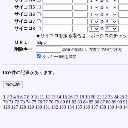
D
サイコロ5
D
サイコロ6
D
サイコロ7
D
サイコロ8
D
★サイコロを振る場合は、ボックスのチェッ
ＵＲＬ
削除キー
(記事の削除用。英数字で8文字以内)
クッキー情報を保存
1657
件の記事があります。
1
2
3
4
5
6
7
8
9
10
11
12
13
14
15
16
17
18
19
20
21
22
23
24
25
2
70
71
72
73
74
75
76
77
78
79
80
81
82
83
84
85
86
87
88
89
90
91
126
127
128
129
130
131
132
133
134
135
136
137
138
139
140
14