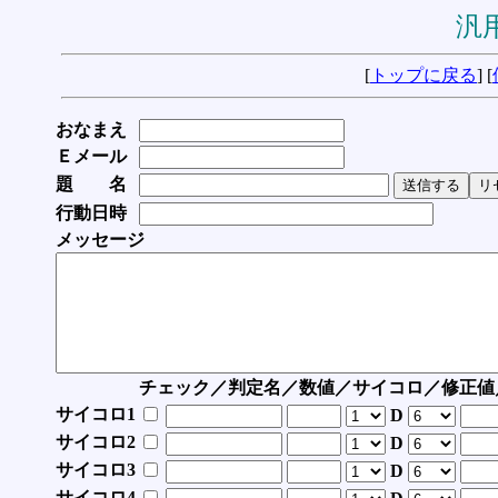
汎用
[
トップに戻る
] [
おなまえ
Ｅメール
題 名
行動日時
メッセージ
チェック／判定名／数値／サイコロ／修正値
サイコロ1
D
サイコロ2
D
サイコロ3
D
サイコロ4