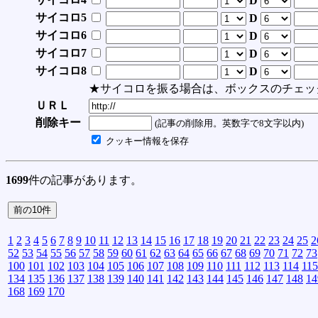
D
サイコロ5
D
サイコロ6
D
サイコロ7
D
サイコロ8
D
★サイコロを振る場合は、ボックスのチェッ
ＵＲＬ
削除キー
(記事の削除用。英数字で8文字以内)
クッキー情報を保存
1699
件の記事があります。
1
2
3
4
5
6
7
8
9
10
11
12
13
14
15
16
17
18
19
20
21
22
23
24
25
2
52
53
54
55
56
57
58
59
60
61
62
63
64
65
66
67
68
69
70
71
72
73
100
101
102
103
104
105
106
107
108
109
110
111
112
113
114
115
134
135
136
137
138
139
140
141
142
143
144
145
146
147
148
14
168
169
170