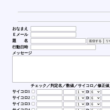
おなまえ
Ｅメール
題 名
行動日時
メッセージ
チェック／判定名／数値／サイコロ／修正値
サイコロ1
D
サイコロ2
D
サイコロ3
D
サイコロ4