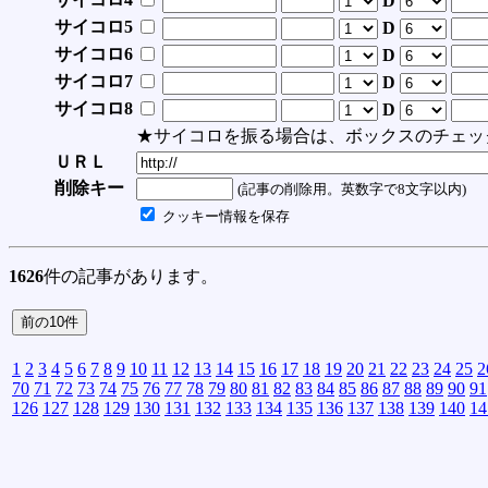
D
サイコロ5
D
サイコロ6
D
サイコロ7
D
サイコロ8
D
★サイコロを振る場合は、ボックスのチェッ
ＵＲＬ
削除キー
(記事の削除用。英数字で8文字以内)
クッキー情報を保存
1626
件の記事があります。
1
2
3
4
5
6
7
8
9
10
11
12
13
14
15
16
17
18
19
20
21
22
23
24
25
2
70
71
72
73
74
75
76
77
78
79
80
81
82
83
84
85
86
87
88
89
90
91
126
127
128
129
130
131
132
133
134
135
136
137
138
139
140
14