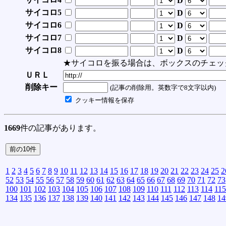
D
サイコロ5
D
サイコロ6
D
サイコロ7
D
サイコロ8
D
★サイコロを振る場合は、ボックスのチェッ
ＵＲＬ
削除キー
(記事の削除用。英数字で8文字以内)
クッキー情報を保存
1669
件の記事があります。
1
2
3
4
5
6
7
8
9
10
11
12
13
14
15
16
17
18
19
20
21
22
23
24
25
2
52
53
54
55
56
57
58
59
60
61
62
63
64
65
66
67
68
69
70
71
72
73
100
101
102
103
104
105
106
107
108
109
110
111
112
113
114
115
134
135
136
137
138
139
140
141
142
143
144
145
146
147
148
14