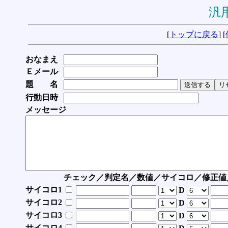
汎用
[
トップに戻る
] [
おなまえ
Ｅメール
題 名
行動日時
メッセージ
チェック／判定名／数値／サイコロ／修正値
サイコロ1
D
サイコロ2
D
サイコロ3
D
サイコロ4