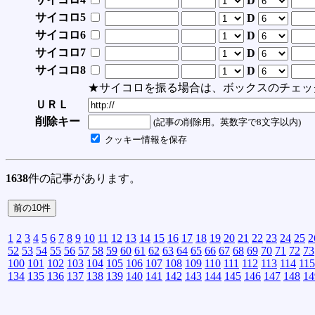
D
サイコロ5
D
サイコロ6
D
サイコロ7
D
サイコロ8
D
★サイコロを振る場合は、ボックスのチェッ
ＵＲＬ
削除キー
(記事の削除用。英数字で8文字以内)
クッキー情報を保存
1638
件の記事があります。
1
2
3
4
5
6
7
8
9
10
11
12
13
14
15
16
17
18
19
20
21
22
23
24
25
2
52
53
54
55
56
57
58
59
60
61
62
63
64
65
66
67
68
69
70
71
72
73
100
101
102
103
104
105
106
107
108
109
110
111
112
113
114
115
134
135
136
137
138
139
140
141
142
143
144
145
146
147
148
14