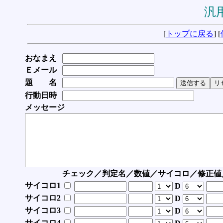
汎用
[
トップに戻る
] [
おなまえ
Ｅメール
題 名
行動日時
メッセージ
チェック／判定名／数値／サイコロ／修正値
サイコロ1
D
サイコロ2
D
サイコロ3
D
サイコロ4