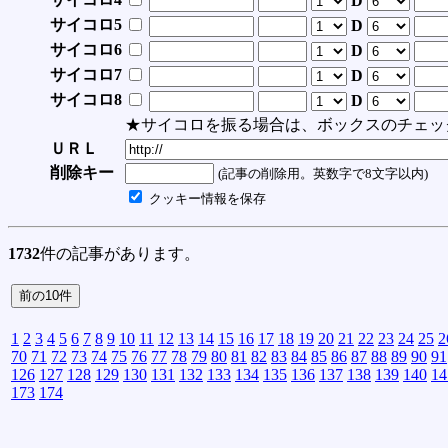
D
サイコロ5
D
サイコロ6
D
サイコロ7
D
サイコロ8
D
★サイコロを振る場合は、ボックスのチェッ
ＵＲＬ
削除キー
(記事の削除用。英数字で8文字以内)
クッキー情報を保存
1732
件の記事があります。
1
2
3
4
5
6
7
8
9
10
11
12
13
14
15
16
17
18
19
20
21
22
23
24
25
2
70
71
72
73
74
75
76
77
78
79
80
81
82
83
84
85
86
87
88
89
90
91
126
127
128
129
130
131
132
133
134
135
136
137
138
139
140
14
173
174