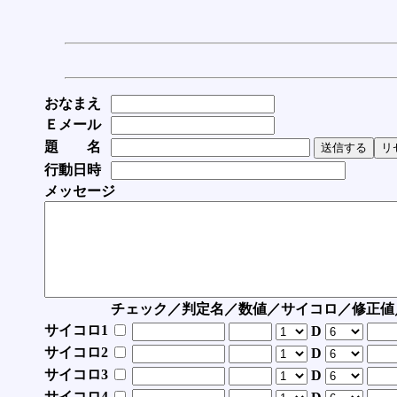
おなまえ
Ｅメール
題 名
行動日時
メッセージ
チェック／判定名／数値／サイコロ／修正値
サイコロ1
D
サイコロ2
D
サイコロ3
D
サイコロ4