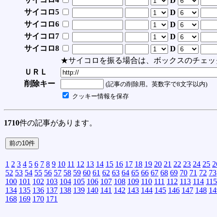
D
サイコロ5
D
サイコロ6
D
サイコロ7
D
サイコロ8
D
★サイコロを振る場合は、ボックスのチェッ
ＵＲＬ
削除キー
(記事の削除用。英数字で8文字以内)
クッキー情報を保存
1710
件の記事があります。
1
2
3
4
5
6
7
8
9
10
11
12
13
14
15
16
17
18
19
20
21
22
23
24
25
2
52
53
54
55
56
57
58
59
60
61
62
63
64
65
66
67
68
69
70
71
72
73
100
101
102
103
104
105
106
107
108
109
110
111
112
113
114
115
134
135
136
137
138
139
140
141
142
143
144
145
146
147
148
14
168
169
170
171