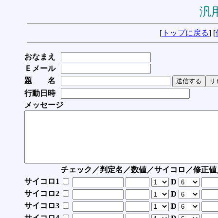
汎用
[
トップに戻る
] [
おなまえ
Ｅメール
題 名
行動日時
メッセージ
チェック／判定名／数値／サイコロ／修正値
サイコロ1
D
サイコロ2
D
サイコロ3
D
サイコロ4