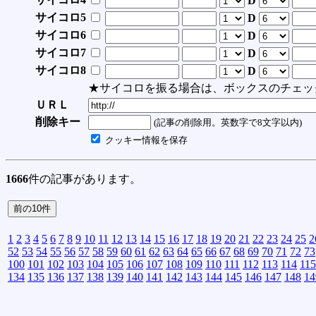
D
サイコロ5
D
サイコロ6
D
サイコロ7
D
サイコロ8
D
★サイコロを振る場合は、ボックスのチェッ
ＵＲＬ
削除キー
(記事の削除用。英数字で8文字以内)
クッキー情報を保存
1666
件の記事があります。
1
2
3
4
5
6
7
8
9
10
11
12
13
14
15
16
17
18
19
20
21
22
23
24
25
2
52
53
54
55
56
57
58
59
60
61
62
63
64
65
66
67
68
69
70
71
72
73
100
101
102
103
104
105
106
107
108
109
110
111
112
113
114
115
134
135
136
137
138
139
140
141
142
143
144
145
146
147
148
14