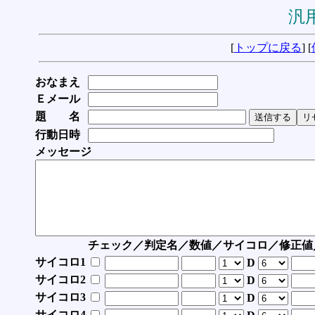
汎用
[
トップに戻る
] [
おなまえ
Ｅメール
題 名
行動日時
メッセージ
チェック／判定名／数値／サイコロ／修正値
サイコロ1
D
サイコロ2
D
サイコロ3
D
サイコロ4