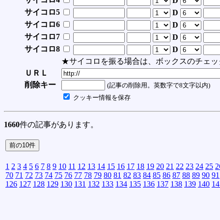
D
サイコロ5
D
サイコロ6
D
サイコロ7
D
サイコロ8
D
★サイコロを振る場合は、ボックスのチェッ
ＵＲＬ
削除キー
(記事の削除用。英数字で8文字以内)
クッキー情報を保存
1660
件の記事があります。
1
2
3
4
5
6
7
8
9
10
11
12
13
14
15
16
17
18
19
20
21
22
23
24
25
2
70
71
72
73
74
75
76
77
78
79
80
81
82
83
84
85
86
87
88
89
90
91
126
127
128
129
130
131
132
133
134
135
136
137
138
139
140
14