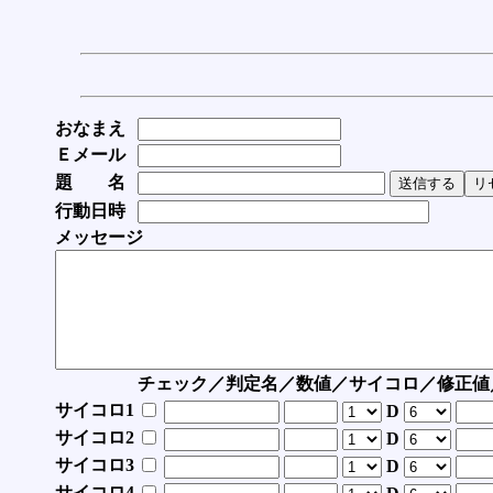
おなまえ
Ｅメール
題 名
行動日時
メッセージ
チェック／判定名／数値／サイコロ／修正値
サイコロ1
D
サイコロ2
D
サイコロ3
D
サイコロ4