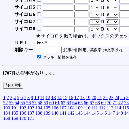
D
サイコロ5
D
サイコロ6
D
サイコロ7
D
サイコロ8
D
★サイコロを振る場合は、ボックスのチェッ
ＵＲＬ
削除キー
(記事の削除用。英数字で8文字以内)
クッキー情報を保存
1707
件の記事があります。
1
2
3
4
5
6
7
8
9
10
11
12
13
14
15
16
17
18
19
20
21
22
23
24
25
2
52
53
54
55
56
57
58
59
60
61
62
63
64
65
66
67
68
69
70
71
72
73
100
101
102
103
104
105
106
107
108
109
110
111
112
113
114
115
134
135
136
137
138
139
140
141
142
143
144
145
146
147
148
14
168
169
170
171