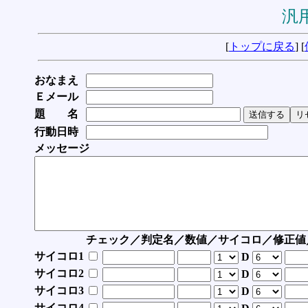
汎用
[
トップに戻る
] [
おなまえ
Ｅメール
題 名
行動日時
メッセージ
チェック／判定名／数値／サイコロ／修正値
サイコロ1
D
サイコロ2
D
サイコロ3
D
サイコロ4