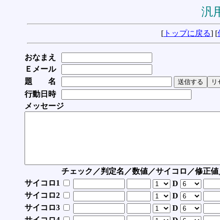
汎用
[
トップに戻る
] [
おなまえ
Ｅメール
題 名
行動日時
メッセージ
チェック／判定名／数値／サイコロ／修正値
サイコロ1
D
サイコロ2
D
サイコロ3
D
サイコロ4