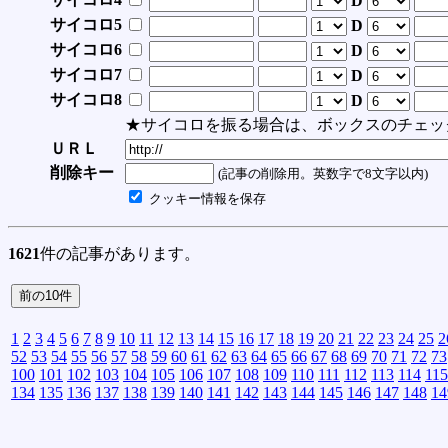
D
サイコロ5
D
サイコロ6
D
サイコロ7
D
サイコロ8
D
★サイコロを振る場合は、ボックスのチェッ
ＵＲＬ
削除キー
(記事の削除用。英数字で8文字以内)
クッキー情報を保存
1621
件の記事があります。
1
2
3
4
5
6
7
8
9
10
11
12
13
14
15
16
17
18
19
20
21
22
23
24
25
2
52
53
54
55
56
57
58
59
60
61
62
63
64
65
66
67
68
69
70
71
72
73
100
101
102
103
104
105
106
107
108
109
110
111
112
113
114
115
134
135
136
137
138
139
140
141
142
143
144
145
146
147
148
14