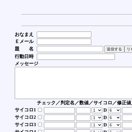
おなまえ
Ｅメール
題 名
行動日時
メッセージ
チェック／判定名／数値／サイコロ／修正値
サイコロ1
D
サイコロ2
D
サイコロ3
D
サイコロ4