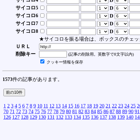
D
サイコロ5
D
サイコロ6
D
サイコロ7
D
サイコロ8
D
★サイコロを振る場合は、ボックスのチェッ
ＵＲＬ
削除キー
(記事の削除用。英数字で8文字以内)
クッキー情報を保存
1573
件の記事があります。
1
2
3
4
5
6
7
8
9
10
11
12
13
14
15
16
17
18
19
20
21
22
23
24
25
2
70
71
72
73
74
75
76
77
78
79
80
81
82
83
84
85
86
87
88
89
90
91
126
127
128
129
130
131
132
133
134
135
136
137
138
139
140
14