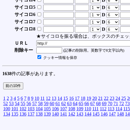
D
サイコロ5
D
サイコロ6
D
サイコロ7
D
サイコロ8
D
★サイコロを振る場合は、ボックスのチェッ
ＵＲＬ
削除キー
(記事の削除用。英数字で8文字以内)
クッキー情報を保存
1638
件の記事があります。
1
2
3
4
5
6
7
8
9
10
11
12
13
14
15
16
17
18
19
20
21
22
23
24
25
2
52
53
54
55
56
57
58
59
60
61
62
63
64
65
66
67
68
69
70
71
72
73
100
101
102
103
104
105
106
107
108
109
110
111
112
113
114
115
134
135
136
137
138
139
140
141
142
143
144
145
146
147
148
14