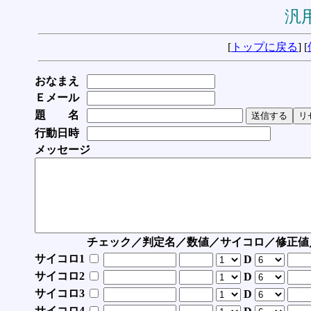
汎用
[
トップに戻る
] [
おなまえ
Ｅメール
題 名
行動日時
メッセージ
チェック／判定名／数値／サイコロ／修正値
サイコロ1
D
サイコロ2
D
サイコロ3
D
サイコロ4