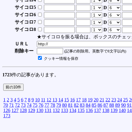
D
サイコロ5
D
サイコロ6
D
サイコロ7
D
サイコロ8
D
★サイコロを振る場合は、ボックスのチェッ
ＵＲＬ
削除キー
(記事の削除用。英数字で8文字以内)
クッキー情報を保存
1723
件の記事があります。
1
2
3
4
5
6
7
8
9
10
11
12
13
14
15
16
17
18
19
20
21
22
23
24
25
2
70
71
72
73
74
75
76
77
78
79
80
81
82
83
84
85
86
87
88
89
90
91
126
127
128
129
130
131
132
133
134
135
136
137
138
139
140
14
173