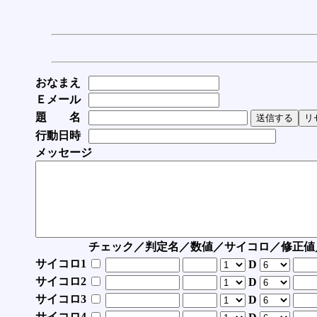
おなまえ
Ｅメール
題 名
行動日時
メッセージ
チェック／判定名／数値／サイコロ／修正値
サイコロ1
D
サイコロ2
D
サイコロ3
D
サイコロ4