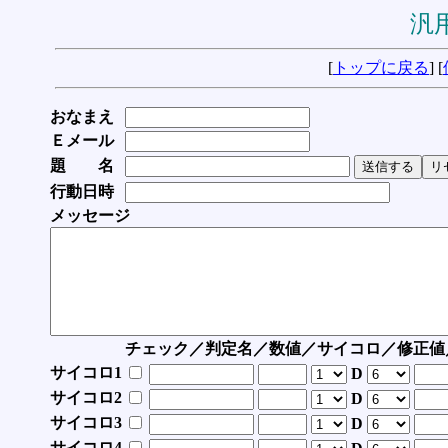
汎用
[
トップに戻る
] [
おなまえ
Ｅメール
題 名
行動日時
メッセージ
チェック／判定名／数値／サイコロ／修正値
サイコロ1
D
サイコロ2
D
サイコロ3
D
サイコロ4