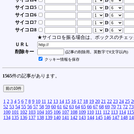
D
サイコロ5
D
サイコロ6
D
サイコロ7
D
サイコロ8
D
★サイコロを振る場合は、ボックスのチェッ
ＵＲＬ
削除キー
(記事の削除用。英数字で8文字以内)
クッキー情報を保存
1565
件の記事があります。
1
2
3
4
5
6
7
8
9
10
11
12
13
14
15
16
17
18
19
20
21
22
23
24
25
2
52
53
54
55
56
57
58
59
60
61
62
63
64
65
66
67
68
69
70
71
72
73
100
101
102
103
104
105
106
107
108
109
110
111
112
113
114
115
134
135
136
137
138
139
140
141
142
143
144
145
146
147
148
14