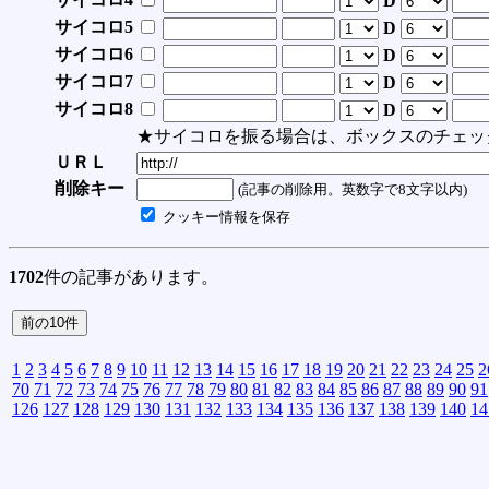
D
サイコロ5
D
サイコロ6
D
サイコロ7
D
サイコロ8
D
★サイコロを振る場合は、ボックスのチェッ
ＵＲＬ
削除キー
(記事の削除用。英数字で8文字以内)
クッキー情報を保存
1702
件の記事があります。
1
2
3
4
5
6
7
8
9
10
11
12
13
14
15
16
17
18
19
20
21
22
23
24
25
2
70
71
72
73
74
75
76
77
78
79
80
81
82
83
84
85
86
87
88
89
90
91
126
127
128
129
130
131
132
133
134
135
136
137
138
139
140
14