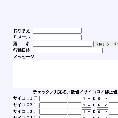
おなまえ
Ｅメール
題 名
行動日時
メッセージ
チェック／判定名／数値／サイコロ／修正値
サイコロ1
D
サイコロ2
D
サイコロ3
D
サイコロ4