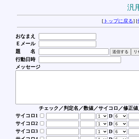
汎用
[
トップに戻る
] [
おなまえ
Ｅメール
題 名
行動日時
メッセージ
チェック／判定名／数値／サイコロ／修正値
サイコロ1
D
サイコロ2
D
サイコロ3
D
サイコロ4