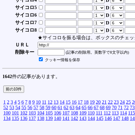
D
サイコロ5
D
サイコロ6
D
サイコロ7
D
サイコロ8
D
★サイコロを振る場合は、ボックスのチェッ
ＵＲＬ
削除キー
(記事の削除用。英数字で8文字以内)
クッキー情報を保存
1642
件の記事があります。
1
2
3
4
5
6
7
8
9
10
11
12
13
14
15
16
17
18
19
20
21
22
23
24
25
2
52
53
54
55
56
57
58
59
60
61
62
63
64
65
66
67
68
69
70
71
72
73
100
101
102
103
104
105
106
107
108
109
110
111
112
113
114
115
134
135
136
137
138
139
140
141
142
143
144
145
146
147
148
14