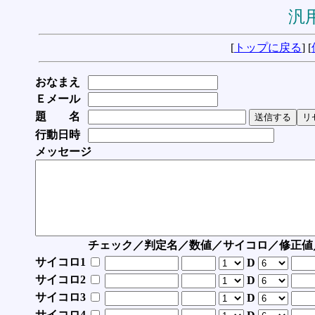
汎用
[
トップに戻る
] [
おなまえ
Ｅメール
題 名
行動日時
メッセージ
チェック／判定名／数値／サイコロ／修正値
サイコロ1
D
サイコロ2
D
サイコロ3
D
サイコロ4