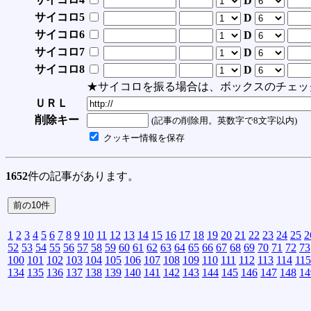
D
サイコロ5
D
サイコロ6
D
サイコロ7
D
サイコロ8
D
★サイコロを振る場合は、ボックスのチェッ
ＵＲＬ
削除キー
(記事の削除用。英数字で8文字以内)
クッキー情報を保存
1652
件の記事があります。
1
2
3
4
5
6
7
8
9
10
11
12
13
14
15
16
17
18
19
20
21
22
23
24
25
2
52
53
54
55
56
57
58
59
60
61
62
63
64
65
66
67
68
69
70
71
72
73
100
101
102
103
104
105
106
107
108
109
110
111
112
113
114
115
134
135
136
137
138
139
140
141
142
143
144
145
146
147
148
14