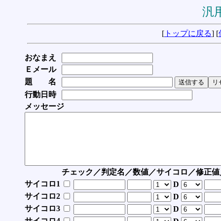
汎用
[
トップに戻る
] [
おなまえ
Ｅメール
題 名
行動日時
メッセージ
チェック／判定名／数値／サイコロ／修正値
サイコロ1
D
サイコロ2
D
サイコロ3
D
サイコロ4