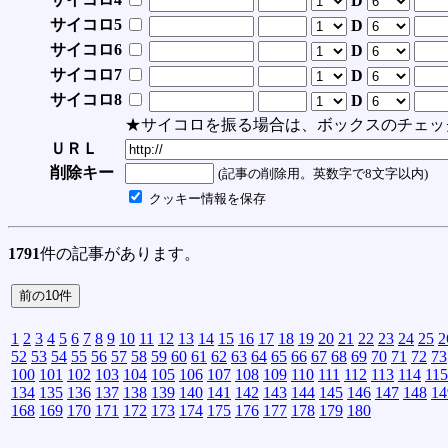
D
サイコロ5
D
サイコロ6
D
サイコロ7
D
サイコロ8
D
★サイコロを振る場合は、ボックスのチェッ
ＵＲＬ
削除キー
(記事の削除用。英数字で8文字以内)
クッキー情報を保存
1791
件の記事があります。
1
2
3
4
5
6
7
8
9
10
11
12
13
14
15
16
17
18
19
20
21
22
23
24
25
2
52
53
54
55
56
57
58
59
60
61
62
63
64
65
66
67
68
69
70
71
72
73
100
101
102
103
104
105
106
107
108
109
110
111
112
113
114
115
134
135
136
137
138
139
140
141
142
143
144
145
146
147
148
14
168
169
170
171
172
173
174
175
176
177
178
179
180