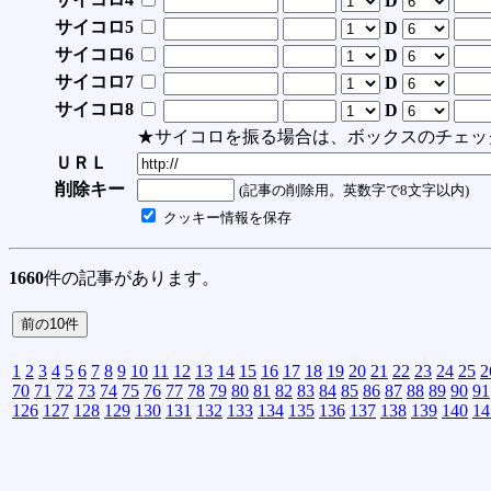
D
サイコロ5
D
サイコロ6
D
サイコロ7
D
サイコロ8
D
★サイコロを振る場合は、ボックスのチェッ
ＵＲＬ
削除キー
(記事の削除用。英数字で8文字以内)
クッキー情報を保存
1660
件の記事があります。
1
2
3
4
5
6
7
8
9
10
11
12
13
14
15
16
17
18
19
20
21
22
23
24
25
2
70
71
72
73
74
75
76
77
78
79
80
81
82
83
84
85
86
87
88
89
90
91
126
127
128
129
130
131
132
133
134
135
136
137
138
139
140
14