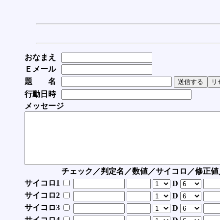
おなまえ
Ｅメール
題 名
行動日時
メッセージ
チェック／判定名／数値／サイコロ／修正値
サイコロ1
D
サイコロ2
D
サイコロ3
D
サイコロ4