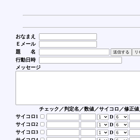
おなまえ
Ｅメール
題 名
行動日時
メッセージ
チェック／判定名／数値／サイコロ／修正値
サイコロ1
D
サイコロ2
D
サイコロ3
D
サイコロ4