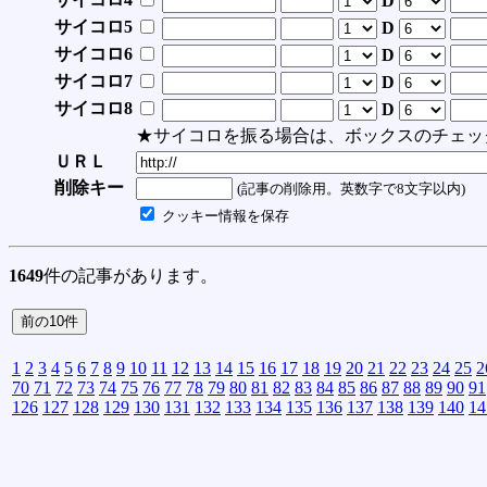
D
サイコロ5
D
サイコロ6
D
サイコロ7
D
サイコロ8
D
★サイコロを振る場合は、ボックスのチェッ
ＵＲＬ
削除キー
(記事の削除用。英数字で8文字以内)
クッキー情報を保存
1649
件の記事があります。
1
2
3
4
5
6
7
8
9
10
11
12
13
14
15
16
17
18
19
20
21
22
23
24
25
2
70
71
72
73
74
75
76
77
78
79
80
81
82
83
84
85
86
87
88
89
90
91
126
127
128
129
130
131
132
133
134
135
136
137
138
139
140
14