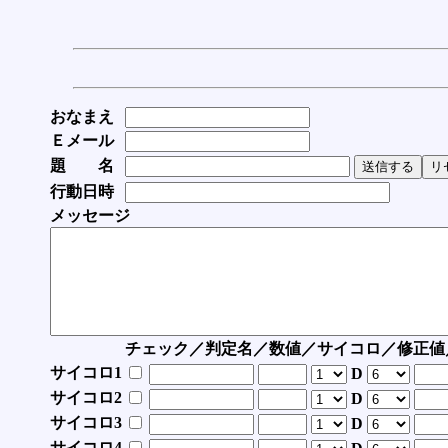
おなまえ
Ｅメール
題 名
行動日時
メッセージ
チェック／判定名／数値／サイコロ／修正値
サイコロ1
D
サイコロ2
D
サイコロ3
D
サイコロ4