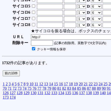
D
サイコロ5
D
サイコロ6
D
サイコロ7
D
サイコロ8
D
★サイコロを振る場合は、ボックスのチェッ
ＵＲＬ
削除キー
(記事の削除用。英数字で8文字以内)
クッキー情報を保存
1732
件の記事があります。
1
2
3
4
5
6
7
8
9
10
11
12
13
14
15
16
17
18
19
20
21
22
23
24
25
2
70
71
72
73
74
75
76
77
78
79
80
81
82
83
84
85
86
87
88
89
90
91
126
127
128
129
130
131
132
133
134
135
136
137
138
139
140
14
173
174