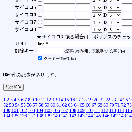
D
サイコロ5
D
サイコロ6
D
サイコロ7
D
サイコロ8
D
★サイコロを振る場合は、ボックスのチェッ
ＵＲＬ
削除キー
(記事の削除用。英数字で8文字以内)
クッキー情報を保存
1669
件の記事があります。
1
2
3
4
5
6
7
8
9
10
11
12
13
14
15
16
17
18
19
20
21
22
23
24
25
2
52
53
54
55
56
57
58
59
60
61
62
63
64
65
66
67
68
69
70
71
72
73
100
101
102
103
104
105
106
107
108
109
110
111
112
113
114
115
134
135
136
137
138
139
140
141
142
143
144
145
146
147
148
14