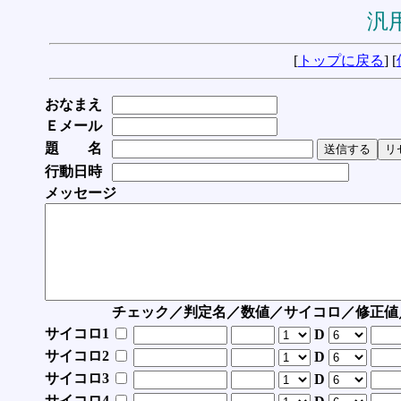
汎用
[
トップに戻る
] [
おなまえ
Ｅメール
題 名
行動日時
メッセージ
チェック／判定名／数値／サイコロ／修正値
サイコロ1
D
サイコロ2
D
サイコロ3
D
サイコロ4