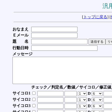
汎用
[
トップに戻る
] [
おなまえ
Ｅメール
題 名
行動日時
メッセージ
チェック／判定名／数値／サイコロ／修正値
サイコロ1
D
サイコロ2
D
サイコロ3
D
サイコロ4