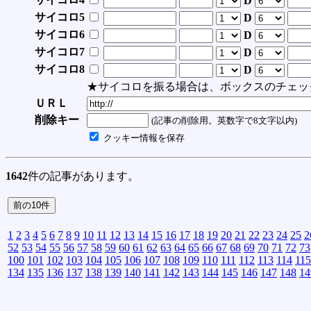
D
サイコロ5
D
サイコロ6
D
サイコロ7
D
サイコロ8
D
★サイコロを振る場合は、ボックスのチェッ
ＵＲＬ
削除キー
(記事の削除用。英数字で8文字以内)
クッキー情報を保存
1642
件の記事があります。
1
2
3
4
5
6
7
8
9
10
11
12
13
14
15
16
17
18
19
20
21
22
23
24
25
2
52
53
54
55
56
57
58
59
60
61
62
63
64
65
66
67
68
69
70
71
72
73
100
101
102
103
104
105
106
107
108
109
110
111
112
113
114
115
134
135
136
137
138
139
140
141
142
143
144
145
146
147
148
14