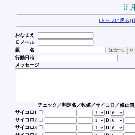
汎用
[
トップに戻る
] [
おなまえ
Ｅメール
題 名
行動日時
メッセージ
チェック／判定名／数値／サイコロ／修正値
サイコロ1
D
サイコロ2
D
サイコロ3
D
サイコロ4