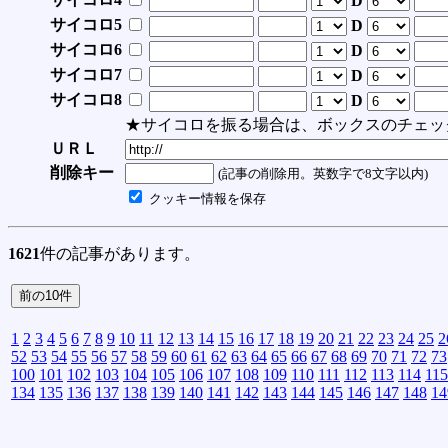
D
サイコロ5
D
サイコロ6
D
サイコロ7
D
サイコロ8
D
★サイコロを振る場合は、ボックスのチェッ
ＵＲＬ
削除キー
(記事の削除用。英数字で8文字以内)
クッキー情報を保存
1621
件の記事があります。
1
2
3
4
5
6
7
8
9
10
11
12
13
14
15
16
17
18
19
20
21
22
23
24
25
2
52
53
54
55
56
57
58
59
60
61
62
63
64
65
66
67
68
69
70
71
72
73
100
101
102
103
104
105
106
107
108
109
110
111
112
113
114
115
134
135
136
137
138
139
140
141
142
143
144
145
146
147
148
14