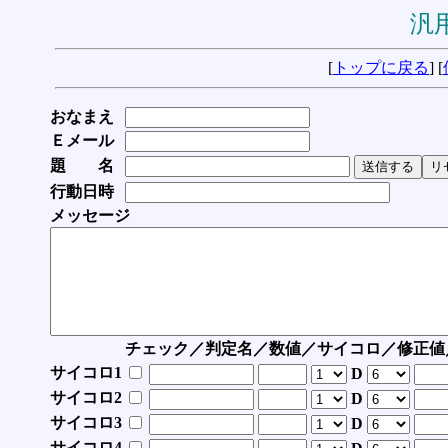
汎用
[
トップに戻る
] [
おなまえ
Ｅメール
題 名
行動日時
メッセージ
チェック／判定名／数値／サイコロ／修正値
サイコロ1
D
サイコロ2
D
サイコロ3
D
サイコロ4