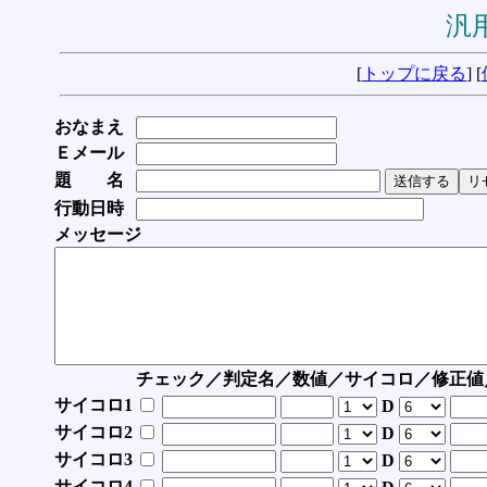
汎用
[
トップに戻る
] [
おなまえ
Ｅメール
題 名
行動日時
メッセージ
チェック／判定名／数値／サイコロ／修正値
サイコロ1
D
サイコロ2
D
サイコロ3
D
サイコロ4