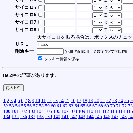
D
サイコロ5
D
サイコロ6
D
サイコロ7
D
サイコロ8
D
★サイコロを振る場合は、ボックスのチェッ
ＵＲＬ
削除キー
(記事の削除用。英数字で8文字以内)
クッキー情報を保存
1662
件の記事があります。
1
2
3
4
5
6
7
8
9
10
11
12
13
14
15
16
17
18
19
20
21
22
23
24
25
2
52
53
54
55
56
57
58
59
60
61
62
63
64
65
66
67
68
69
70
71
72
73
100
101
102
103
104
105
106
107
108
109
110
111
112
113
114
115
134
135
136
137
138
139
140
141
142
143
144
145
146
147
148
14