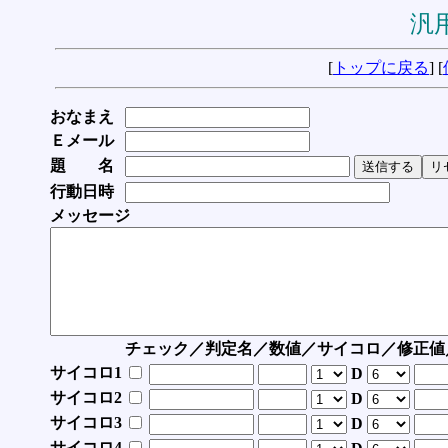
汎用
[
トップに戻る
] [
おなまえ
Ｅメール
題 名
行動日時
メッセージ
チェック／判定名／数値／サイコロ／修正値
サイコロ1
D
サイコロ2
D
サイコロ3
D
サイコロ4