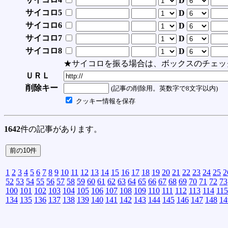
D
サイコロ5
D
サイコロ6
D
サイコロ7
D
サイコロ8
D
★サイコロを振る場合は、ボックスのチェッ
ＵＲＬ
削除キー
(記事の削除用。英数字で8文字以内)
クッキー情報を保存
1642
件の記事があります。
1
2
3
4
5
6
7
8
9
10
11
12
13
14
15
16
17
18
19
20
21
22
23
24
25
2
52
53
54
55
56
57
58
59
60
61
62
63
64
65
66
67
68
69
70
71
72
73
100
101
102
103
104
105
106
107
108
109
110
111
112
113
114
115
134
135
136
137
138
139
140
141
142
143
144
145
146
147
148
14