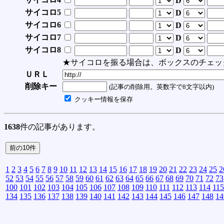
D
サイコロ5
D
サイコロ6
D
サイコロ7
D
サイコロ8
D
★サイコロを振る場合は、ボックスのチェッ
ＵＲＬ
削除キー
(記事の削除用。英数字で8文字以内)
クッキー情報を保存
1638
件の記事があります。
1
2
3
4
5
6
7
8
9
10
11
12
13
14
15
16
17
18
19
20
21
22
23
24
25
2
52
53
54
55
56
57
58
59
60
61
62
63
64
65
66
67
68
69
70
71
72
73
100
101
102
103
104
105
106
107
108
109
110
111
112
113
114
115
134
135
136
137
138
139
140
141
142
143
144
145
146
147
148
14