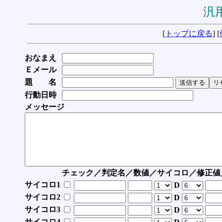
汎用
[
トップに戻る
] [
おなまえ
Ｅメール
題 名
行動日時
メッセージ
チェック／判定名／数値／サイコロ／修正値
サイコロ1
D
サイコロ2
D
サイコロ3
D
サイコロ4