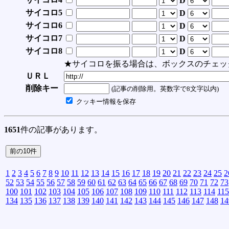
D
サイコロ5
D
サイコロ6
D
サイコロ7
D
サイコロ8
D
★サイコロを振る場合は、ボックスのチェッ
ＵＲＬ
削除キー
(記事の削除用。英数字で8文字以内)
クッキー情報を保存
1651
件の記事があります。
1
2
3
4
5
6
7
8
9
10
11
12
13
14
15
16
17
18
19
20
21
22
23
24
25
2
52
53
54
55
56
57
58
59
60
61
62
63
64
65
66
67
68
69
70
71
72
73
100
101
102
103
104
105
106
107
108
109
110
111
112
113
114
115
134
135
136
137
138
139
140
141
142
143
144
145
146
147
148
14