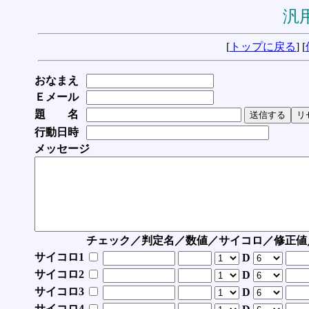
汎用
[
トップに戻る
] [
おなまえ
Ｅメール
題 名
行動日時
メッセージ
チェック／判定名／数値／サイコロ／修正値
サイコロ1
D
サイコロ2
D
サイコロ3
D
サイコロ4