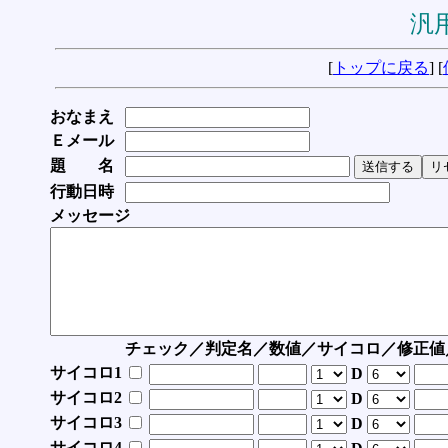
汎用
[
トップに戻る
] [
おなまえ
Ｅメール
題 名
行動日時
メッセージ
チェック／判定名／数値／サイコロ／修正値
サイコロ1
D
サイコロ2
D
サイコロ3
D
サイコロ4