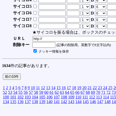
D
サイコロ5
D
サイコロ6
D
サイコロ7
D
サイコロ8
D
★サイコロを振る場合は、ボックスのチェッ
ＵＲＬ
削除キー
(記事の削除用。英数字で8文字以内)
クッキー情報を保存
1634
件の記事があります。
1
2
3
4
5
6
7
8
9
10
11
12
13
14
15
16
17
18
19
20
21
22
23
24
25
2
52
53
54
55
56
57
58
59
60
61
62
63
64
65
66
67
68
69
70
71
72
73
100
101
102
103
104
105
106
107
108
109
110
111
112
113
114
115
134
135
136
137
138
139
140
141
142
143
144
145
146
147
148
14