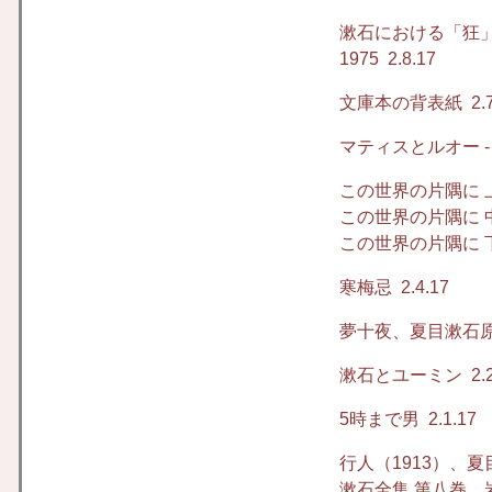
漱石における「狂
1975
2.8.17
文庫本の背表紙
2.7
マティスとルオー 
この世界の片隅に 
この世界の片隅に 
この世界の片隅に 
寒梅忌
2.4.17
夢十夜、夏目漱石原
漱石とユーミン
2.2
5時まで男
2.1.17
行人（1913）、
漱石全集 第八巻、岩