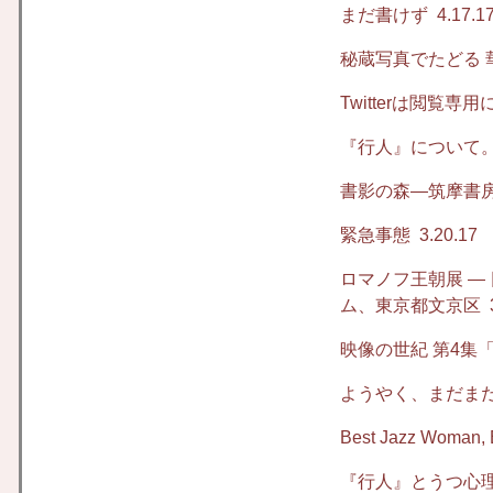
まだ書けず
4.17.1
秘蔵写真でたどる 華
Twitterは閲覧専用
『行人』について
書影の森―筑摩書房の
緊急事態
3.20.17
ロマノフ王朝展 ―
ム、東京都文京区
3
映像の世紀 第4集
ようやく、まだま
Best Jazz Wo
『行人』とうつ心