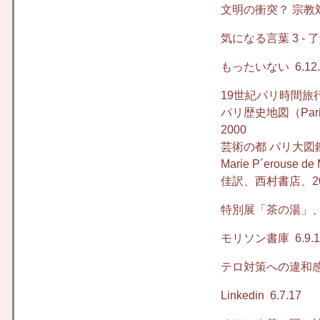
文明の衝突？ 宗教
気になる言葉
3 - 
もったいない
6.12
19世紀パリ時間
パリ歴史地図（Paris, hi
2000
芸術の都 パリ大図鑑: 
Marie P´erou
佳訳、西村書店、20
特別展「茶の湯」
モリソン書庫
6.9.
テロ対策への違和
Linkedin
6.7.17