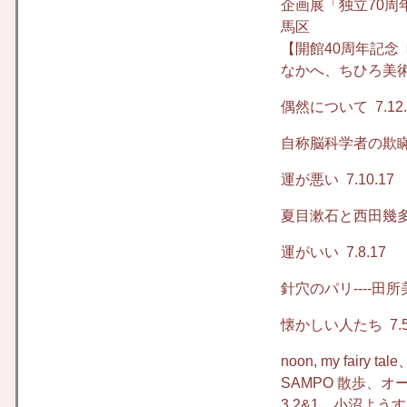
企画展「独立70
馬区
【開館40周年記念
なかへ、ちひろ美
偶然について
7.12
自称脳科学者の欺
運が悪い
7.10.17
夏目漱石と西田幾多
運がいい
7.8.17
針穴のパリ----田
懐かしい人たち
7.5
noon, my fairy 
SAMPO 散歩、オ
3,2&1、小沼よう