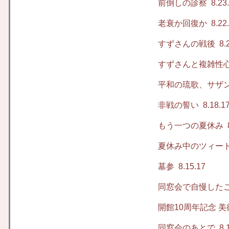
前倒しの診察
8.23
老衰か回復か
8.22
すずさんの戦後
8.2
すずさんと複雑性
平和の琉歌、サザン
非戦の誓い
8.18.1
もう一つの夏休み
8
夏休み中のツィー
墓参
8.15.17
同窓会で自慢した
開館10周年記念 
同窓会のあとで
8.1