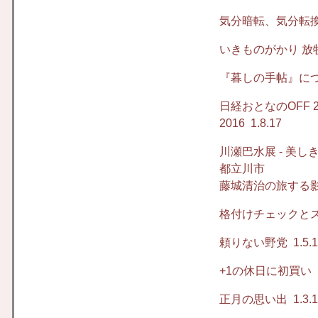
気分暗転、気分転
いきものがかり 放
『暮しの手帖』に
日経おとなのOFF 
2016
1.8.17
川瀬巴水展 - 美
都立川市
藤城清治の旅する影
格付けチェックと
頼りない野党
1.5.
+1の休日に初買い
1
正月の思い出
1.3.