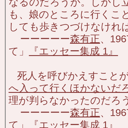
なるのだろうか。しかし
も、娘のところに行くこ
しても歩きつづけなけれ
ーーーーー
森有正
、19
て」
『エッセー集成 1』
死人を呼びかえすことが
へ入って行くほかないだ
理が判らなかったのだろ
ーーーーー
森有正
、19
て」
『エッセー集成 1』