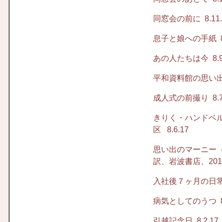
同窓会の前に
8.11
息子と娘への手紙
8
あの人たちは今
8.9
平和資料館の思い
成人式の前撮り
8.7
きりく・ハンドベ
区
8.6.17
思い出のマーニー（When
訳、岩波書店、201
入社後７ヶ月の日
病気としてのうつ
8
引越記念日
8.2.17