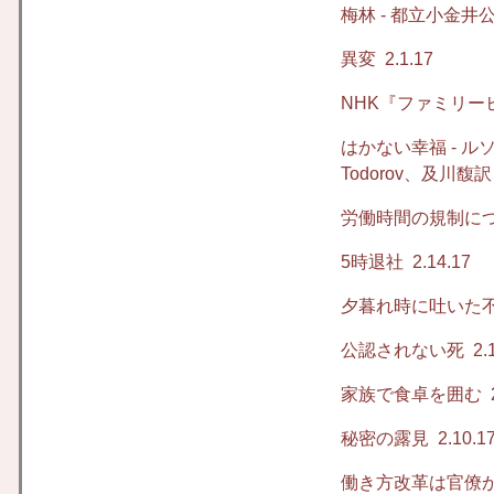
梅林 - 都立小金
異変
2.1.17
NHK『ファミリー
はかない幸福 - ルソー（Fr
Todorov、及川
労働時間の規制に
5時退社
2.14.17
夕暮れ時に吐いた
公認されない死
2.1
家族で食卓を囲む
2
秘密の露見
2.10.1
働き方改革は官僚