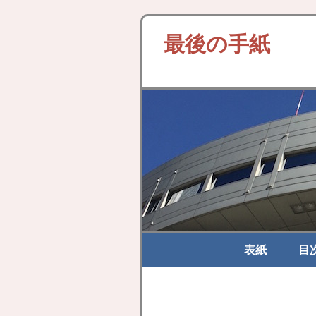
最後の手紙
表紙
目