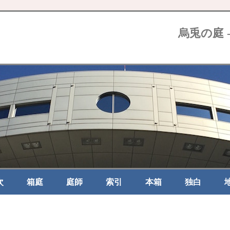
烏兎の庭 
次
箱庭
庭師
索引
本箱
独白