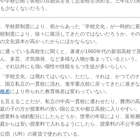
や学校公開で各校の雰囲気を見て志望校を決める。三年生の演
も少なくないだろう。
、学校群制度により、前からあった「学校文化」が一時的に衰
校制度により、徐々に復活してきたのではないだろうか。その
の文化資本が高かったからにほかならない。
に通っている高校生に聞くと、著者が1960年代の新宿高校で
ん、多芸、才気煥発、など多様な人物が集まっているという。
、それ以外にも強い個性や技能をもつ生徒が多いらしい。
「学校文化」は廃れてはいない。ただし、それは、かつてのナ
、国立私立の一貫校に流れ、進学重点校に戻ってきたに過ぎな
格差
により作られた教育格差は変わっていない。
も言えることだが、私立の中高一貫校に通わせたり、費用の高
庭の子の方が授業料の安い国公立大や都立高校に入りやすい。
授業料を傾斜配分にしたらどうか。世帯の年収により、富裕層
庭からは安い授業料で入れるようにしたら、授業料の不公平感
公団（UR）の家賃で使われている。