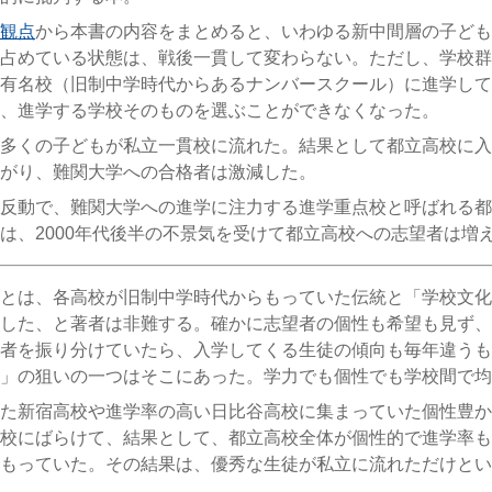
観点
から本書の内容をまとめると、いわゆる新中間層の子ども
占めている状態は、戦後一貫して変わらない。ただし、学校群
有名校（旧制中学時代からあるナンバースクール）に進学して
、進学する
学校そのものを選ぶことができなくなった。
多くの子どもが私立一貫校に流れた。結果として都立高校に入
がり、難関大学への合格者は激減した。
反動で、難関大学への進学に注力する進学重点校と呼ばれる都
は、2000年代後半の不景気を受けて都立高校への志望者は増
とは、各高校が旧制中学時代からもっていた伝統と「学校文化
した、と著者は非難する。確かに志望者の個性も希望も見ず、
者を振り分けていたら、入学してくる生徒の傾向も毎年違うも
」の狙いの一つはそこにあった。学力でも個性でも学校間で均
た新宿高校や進学率の高い日比谷高校に集まっていた個性豊か
校にばらけて、結果として、都立高校全体が個性的で進学率も
もっていた。その結果は、優秀な生徒が私立に流れただけとい
。