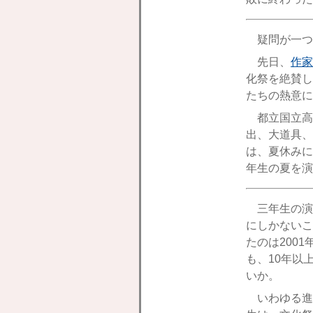
疑問が一つ
先日、
作家
化祭を絶賛し
たちの熱意に
都立国立高
出、大道具、
は、夏休みに
年生の夏を演
三年生の演
にしかないこ
たのは200
も、10年以
いか。
いわゆる進