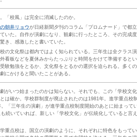
。「校風」は完全に消滅したのか。
の朝井リョウ
が日経新聞夕刊のコラム「プロムナード」で都立
ていた。自作が演劇になり、観劇に行ったところ、その完成度
驚き、感激したと書いていた。
校の文化祭は都内ではよく知られている。三年生は全クラス演
外看板などを夏休みからたっぷりと時間をかけて準備するとい
受験勉強をとるか、文化祭をとるかの選択を迫られる。多くの
劇にかけると聞いたことがある。
劇がいつ始まったのかは知らない。それでも、この「学校文化
とは確か。学校群制度が廃止されたのは1981年。進学重点校
1年。「三年生の演劇」が進学重点校制度開始のあとに始まって
上も続いていれば、新しい「学校文化」が伝統化していると言
学重点校は、国立の演劇のように、それぞれに特色をもってい