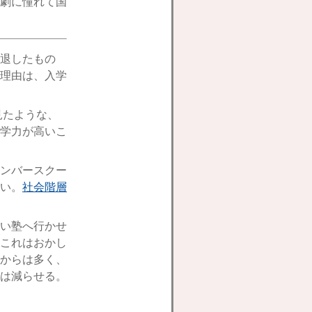
劇に憧れて国
退したもの
理由は、入学
見たような、
学力が高いこ
ンバースクー
い。
社会階層
い塾へ行かせ
これはおかし
からは多く、
は減らせる。