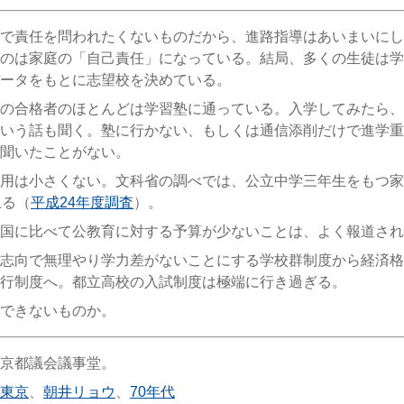
で責任を問われたくないものだから、進路指導はあいまいにし
のは家庭の「自己責任」になっている。結局、多くの生徒は学
ータをもとに志望校を決めている。
の合格者のほとんどは学習塾に通っている。入学してみたら、
いう話も聞く。塾に行かない、もしくは通信添削だけで進学重
聞いたことがない。
用は小さくない。文科省の調べでは、公立中学三年生をもつ家
上る（
平成24年度調査
）。
国に比べて公教育に対する予算が少ないことは、よく報道され
志向で無理やり学力差がないことにする学校群制度から経済格
行制度へ。都立高校の入試制度は極端に行き過ぎる。
できないものか。
京都議会議事堂。
東京
、
朝井リョウ
、
70年代