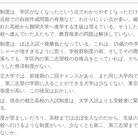
制度は、学区がなくなったという点でわかりやすくなっただけ
点校での自校作成問題の有無など、わかりにくい点が多い。
確
れた高校から難関大学へ進学する生徒は増えている。そうした
校へ進んでいた人たちで、教育格差の問題は解決していない。
制度は、ほぼ入試一発勝負となっている。これは、15歳の中
シャーが強すぎるように思う。学校群制度の前、そしてその廃
落ちても、学区内の第二志望校の合格点をとっていれば、そち
うした救済制度がない。
立大学では、前後期の二回チャンスがあり、また同じ大学内で
、第二志望の学部に入ることができる大学は少なくない。東京
張度が高い。この状況はおかしい。
ば、現在の都立高校の入試制度は、大学入試よりも受験者に緊
る。
度が望ましいだろう。高校まではほぼ全入なのだから、生徒の
校へ行けるような制度がいい。少なくとも第二、第三志望まで
ないか。