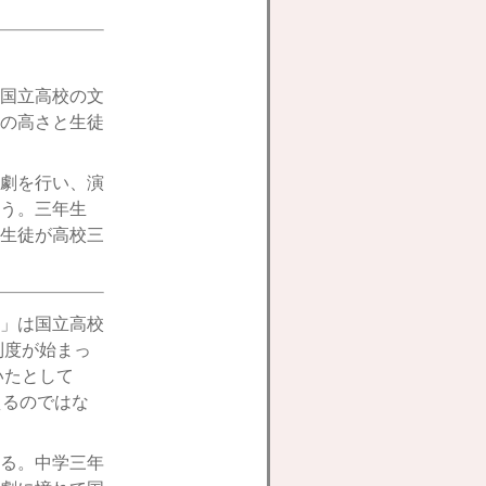
国立高校の文
の高さと生徒
劇を行い、演
う。三年生
生徒が高校三
」は国立高校
制度が始まっ
いたとして
えるのではな
る。中学三年