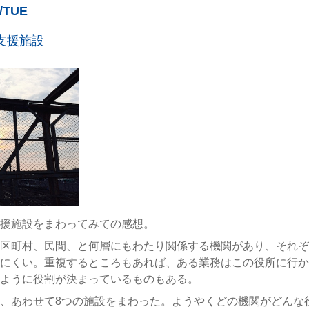
5/TUE
支援施設
援施設をまわってみての感想。
区町村、民間、と何層にもわたり関係する機関があり、それぞ
にくい。重複するところもあれば、ある業務はこの役所に行か
ように役割が決まっているものもある。
、あわせて8つの施設をまわった。ようやくどの機関がどんな