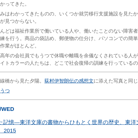
かってきた。
みはわかってきたものの、いくつか就労移行支援施設を見たか
が見つからない。
んどは福祉作業所で働いている人や、働いたことのない障害者
練を行う。商品の袋詰め、郵便物の仕分け、パソコンでの簡単
作業がほとんど。
高年の会社員でもうつで休職や離職を余儀なくされている人が
イトカラーの人たちは、どこで社会復帰の訓練を行っているの
線橋から見た夕陽。
荻村伊智朗伝の感想文
に添えた写真と同じ
うつ
5/WED
た記憶―東洋文庫の書物からひもとく世界の歴史、東洋
2015