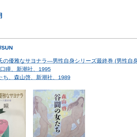
月
5/SUN
氏の優雅なサヨナラ―男性自身シリーズ最終巻 (男性自
口瞳、新潮社、1995
たち、森山啓、新潮社、1989