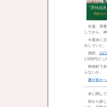
先週、用事
してから、神
今週末に古
出していた。
偶然、
山口
1,500円だ
神保町で本
らないか。
運が良かっ
本に関して
前から探し