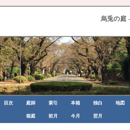
烏兎の庭 
目次
庭師
索引
本箱
独白
地図
箱庭
前月
今月
翌月