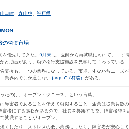
山口瞳
、
森山啓
、
福原愛
5/MON
者の労働市場
養を優先してきた。
9月末
に、医師から再就職に向けて、まず
かと助言があり、就労移行支援施設を見学してまわっている。
労支援も、一つの業界になっている。市場、すなわちニーズが
、業界内でしか通じない
“jargon”（符牒）
がある。
ったのは、オープン／クローズ、という言葉。
は障害者であることを伝えて就職すること。企業は従業員数の
障害者にする義務があるので、社員を募集する際、障害者枠を
て就職することがオープン。
短くしたり、ストレスの低い業務にしたり、障害者が安心して