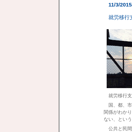
11/3/201
就労移行
就労移行支
国、都、市
関係がわかり
ない、という
公共と民間