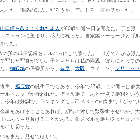
257円と合わせて263円で購入できた。もとの定価は1,500円。
あった、価格の誤入力だろうか。何にしろ、運が良かった。
山口瞳を教えてくれた恩人
が80歳の誕生日を迎えた。子と孫、
レストランに集まり、盛大に祝った。自家製ソーセージとゴル
かった。
人の孫の成長記録をアルバムにして贈った。「1分でわかる孫
で写した写真が多い。子どもたちは私の両親、彼らにとっての
た。
御殿場
の保養所から、
奈良
、
大阪
、ウィーン、
ブリュッセ
選手、
福原愛
の誕生日でもある。今年で27歳。この週末は彼
ールドカップが行われた。準々決勝で、あと一点で勝利という
。今年は好調で、ランキングも自己ベストの4位まで上がって
金星をあげることもあれば、期待に対して緊張するせいか、大
手にあっさり負けることがある。銀メダルを勝ち取ったロンド
を出し切った。
いをまた、見せてほしい。