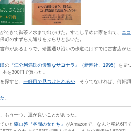
ができて御茶ノ水まで出かけた。すこし早めに家を出て、
ニコ
保町のすずらん通りをぶらりと歩いた。
書市があるようで、靖国通り沿いの歩道にはすでに古書店がた
瞳
の
『江分利満氏の優雅なサヨナラ』（新潮社、1995）
を見
った本を300円で買った。
を探すと、
一軒目で見つけられるか
、そうでなければ、何軒調
た
。
、もう一つ、運が良いことがあった。
ていた
森山啓『谷間の女たち』
がAmazonで、なんと税込6円