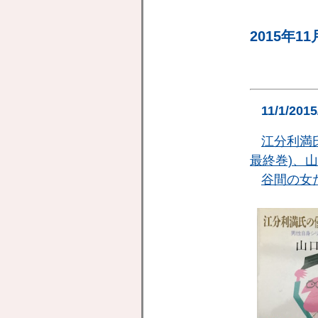
2015年11
11/1/201
江分利満
最終巻)、山
谷間の女