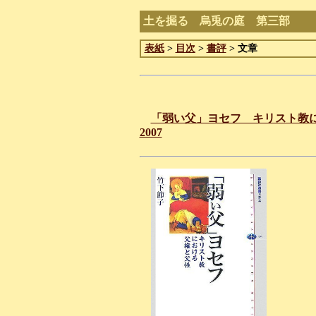
土を掘る 烏兎の庭 第三部
表紙
>
目次
>
書評
> 文章
「弱い父」ヨセフ キリスト教
2007