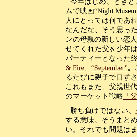
今年はじめ、ときど
ムで映画“Night Mu
人にとっては何であ
なんだな、そう思っ
ンの母親の新しい恋
せてくれた父を少年
パーティーとなった
& Fire
、
“September”
。
るたびに親子で口ず
これもまた、父親世
のマーケット戦略
「
勝ち負けではない、
する意味。そうまと
い。それでも問題は