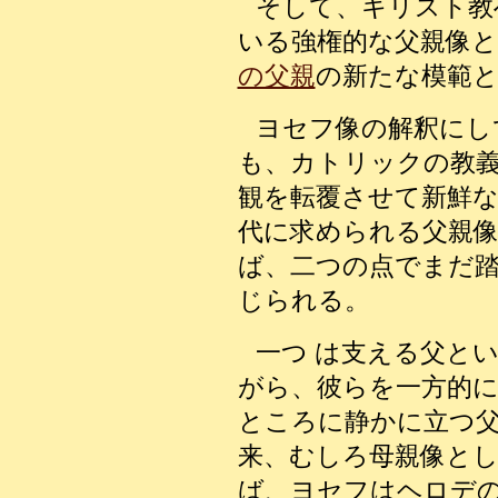
そして、キリスト教
いる強権的な父親像と
の父親
の新たな模範
ヨセフ像の解釈にし
も、カトリックの教
観を転覆させて新鮮
代に求められる父親
ば、二つの点でまだ
じられる。
一つ は支える父と
がら、彼らを一方的
ところに静かに立つ
来、むしろ母親像と
ば、ヨセフはヘロデ