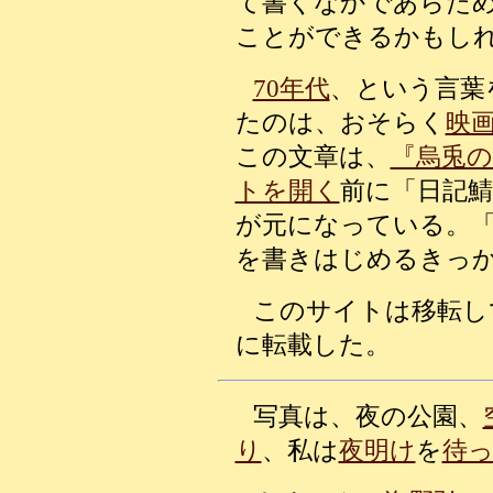
て書くなかであらため
ことができるかもし
70年代
、という言葉
たのは、おそらく
映
この文章は、
『烏兎
トを開く
前に「日記
が元になっている。「
を書きはじめるきっ
このサイトは移転し
に転載した。
写真は、夜の公園、
り
、私は
夜明け
を
待