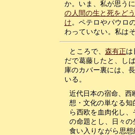
か。いま、私が思う
の人間の生と死をど
け
。ペテロやパウロ
わっていない。私は
ところで、
森有正
は
だで葛藤したと、し
庫のカバー裏には、
いる。
近代日本の宿命、西
想・文化の単なる知
ら西欧を血肉化し、
の命題とし、日々の
食い入りながら思想