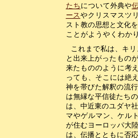
たち
について外典や
ース
やクリスマスツ
スト教の思想と文化
ことがようやくわか
これまで私は、キリ
と出来上がったもの
来たもののように考
っても、そこには絶
神を帯びた解釈の流
は無縁な平信徒たち
は、中近東のユダヤ
マやゲルマン、ケル
が住むヨーロッパ大
は、伝播とともに否