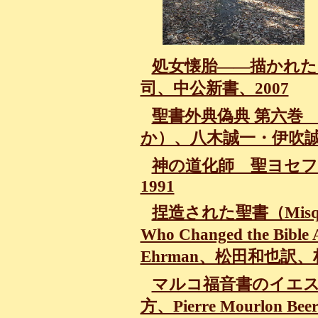
処女懐胎――描かれた
司、中公新書、2007
聖書外典偽典 第六巻
か）、八木誠一・伊吹誠
神の道化師 聖ヨセフ
1991
捏造された聖書（Misquotin
Who Changed the Bible
Ehrman、松田和也訳、
マルコ福音書のイエ
方、Pierre Mourlon