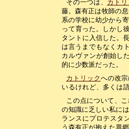
その一つは
、
カトリ
藤。森有正は牧師の
系の学校に幼少から
って育った。しかし
タントに入信した。
は言うまでもなくカ
カルヴァンが創始し
的に少数派だった。
カトリック
への改宗
いるけれど、多くは
この点について、こ
の知識に乏しい私には
ランスにプロテスタ
う森有正が抱えた異郷