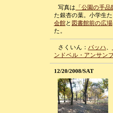
写真は
「公園の手品
た銀杏の葉。小学生
会館
と
図書館前の広場
た。
さくいん：
バッハ
、
ンドベル・アンサン
12/20/2008/SAT