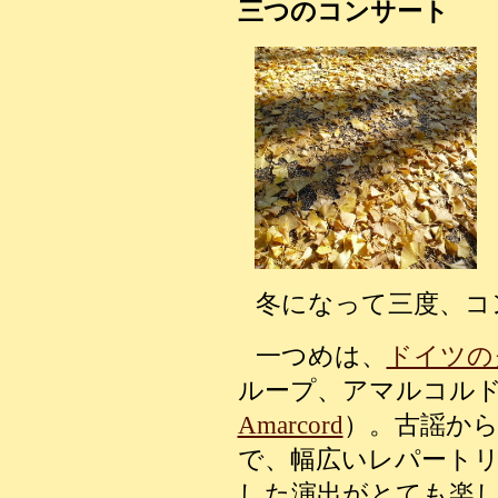
三つのコンサート
冬になって三度、コ
一つめは
、
ドイツの
ループ、アマルコル
Amarcord
）。古謡か
で、幅広いレパート
した演出がとても楽