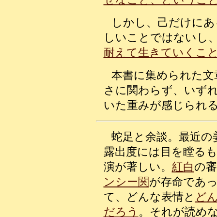
しかし、己だけにあ
しいことではないし
耐えて生きていくこ
本書に集められた文
さに関わらず、いず
いた重みが感じられ
蛇足と余談。最近の
露出度には目を瞠るも
演が著しい。
紅白
の審
ンシー関
が存命であ
て、どんな表情と
ど
だろう
。それが読め