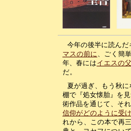
今年の後半に読んだ
マスの前に
、ごく簡
年、春には
イエスの
だ。
夏が過ぎ、もう秋に
棚で『処女懐胎』を
術作品を通じて、そ
信仰がどのように受
れから、この本で再
典と、ヨセフについ