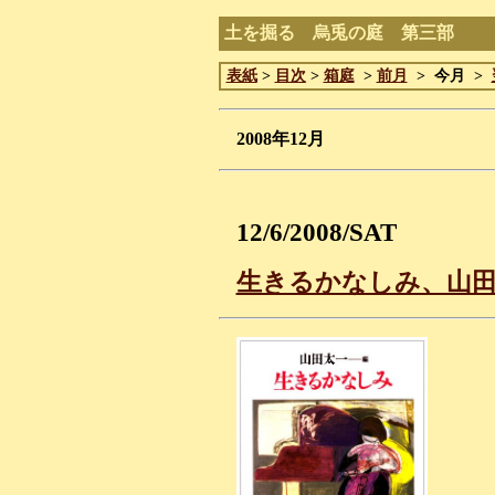
土を掘る 烏兎の庭 第三部
表紙
>
目次
>
箱庭
>
前月
> 今月 >
2008年12月
12/6/2008/SAT
生きるかなしみ、山田