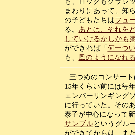
も、ロックもクラシ
まわりにあって、知
の子どもたちは
フュ
る。
あとは、それを
していけるかしかも
ができれば「
何一つ
も、
風のようになれ
三つめのコンサート
15年くらい前には毎
ェンバーリンギング
に行っていた。その
泰子が中心になって
サンブル
というグル
ができてからは、ま